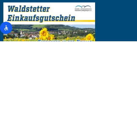
@ 2026 HGV Waldstetten / Wißgoldingen e.V. | mit
Freude erstellt von HunckMedia