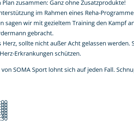
en Plan zusammen: Ganz ohne Zusatzprodukte!
Unterstützung im Rahmen eines Reha-Programmes
 sagen wir mit gezieltem Training den Kampf an
rdermann gebracht.
 Herz, sollte nicht außer Acht gelassen werden.
Herz-Erkrankungen schützen.
s von SOMA Sport lohnt sich auf jeden Fall. Schn
:00
:00
:00
:00
:00
:30
:30