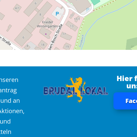
Hier 
unseren
un
antrag
 und an
Fac
Aktionen,
 und
teln