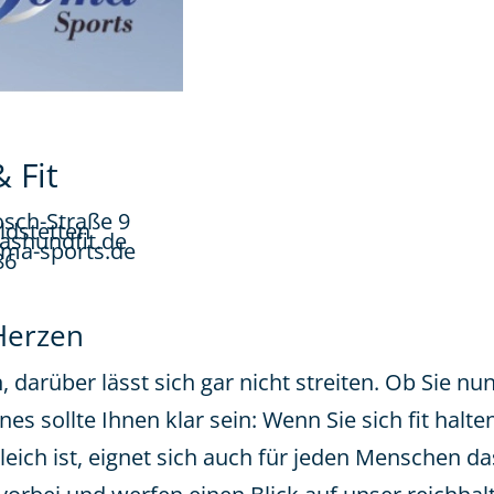
 Fit
sch-Straße 9
ldstetten
ashundfit.de
oma-sports.de
86
 Herzen
 darüber lässt sich gar nicht streiten. Ob Sie 
es sollte Ihnen klar sein: Wenn Sie sich fit halte
leich ist, eignet sich auch für jeden Menschen 