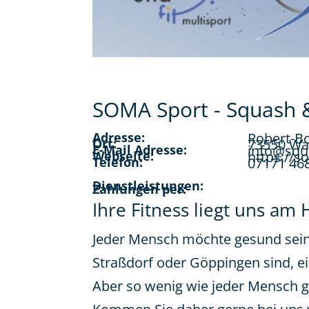
SOMA Sport - Squash &
Adresse:
Robert-Bo
Ort:
73550 Wa
E-Mail Adresse:
info@squ
Webseite:
https://s
Telefon:
07171 46
Dienstleistungen:
Zahlungen per:
Ihre Fitness liegt uns am
Jeder Mensch möchte gesund sein,
Straßdorf oder Göppingen sind, ein
Aber so wenig wie jeder Mensch g