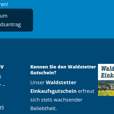
ren!
zum
edsantrag
GV
Kennen Sie den Waldstetter
Gutschein?
5
Unser
Waldstetter
r –
Einkaufsgutschein
erfreut
sich stets wachsender
85
Beliebtheit.