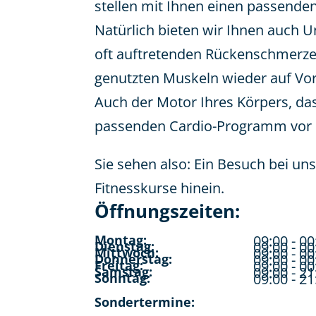
stellen mit Ihnen einen passend
Natürlich bieten wir Ihnen auch 
oft auftretenden Rückenschmerzen
genutzten Muskeln wieder auf Vo
Auch der Motor Ihres Körpers, das
passenden Cardio-Programm vor 
Sie sehen also: Ein Besuch bei un
Fitnesskurse hinein.
Öffnungszeiten:
Montag:
09:00 - 00
Dienstag:
09:00 - 00
Mittwoch:
09:00 - 00
Donnerstag:
09:00 - 00
Freitag:
09:00 - 00
Samstag:
09:00 - 21
Sonntag:
09:00 - 21
Sondertermine: