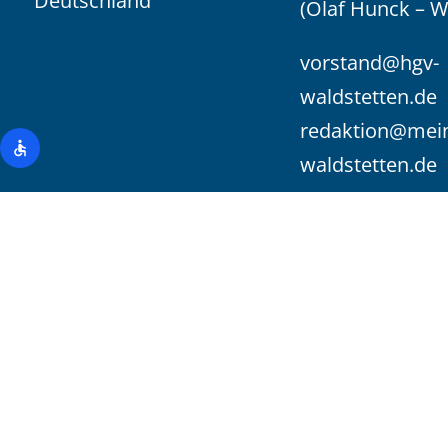
Deutschland
(Olaf Hunck – 
vorstand@hgv-
waldstetten.de
redaktion@mei
waldstetten.de
@ 2026 HGV Waldstetten / Wißgoldingen e.V. | mit Freu
HunckMedia