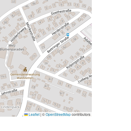
Leaflet
|
©
OpenStreetMap
contributors