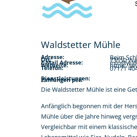
Waldstetter Mühle
Adresse:
Beim Schl
Ort:
73550 Wa
E-Mail Adresse:
info@wal
Webseite:
https://w
Telefon:
07171 40
Dienstleistungen:
Zahlungen per:
Die Waldstetter Mühle ist eine Ge
Anfänglich begonnen mit der Hers
Mühle über die Jahre hinweg verg
Vergleichbar mit einem klassisc