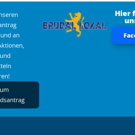
Hier 
unseren
un
antrag
 und an
Fac
Aktionen,
 und
teln
ren!
zum
edsantrag