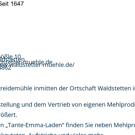
ößle 10
ldstetten
dstetter-muehle.de
ww.waldstetter-muehle.de/
4862
treidemühle inmitten der Ortschaft Waldstetten 
tellung und dem Vertrieb von eigenen Mehlproduk
rößert.
hen „Tante-Emma-Laden“ finden Sie neben Mehlp