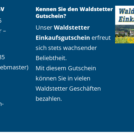
GV
Kennen Sie den Waldstetter
Gutschein?
5
Unser
Waldstetter
r –
Einkaufsgutschein
erfreut
sich stets wachsender
85
Beliebtheit.
Webmaster)
Mit diesem Gutschein
können Sie in vielen
Waldstetter Geschäften
bezahlen.
n-