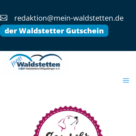
redaktion@mein-waldstetten.de

der Waldstetter Gutschein