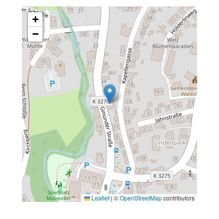
+
−
Leaflet
|
©
OpenStreetMap
contributors