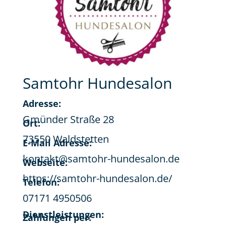
Samtohr Hundesalon
Adresse:
Gmünder Straße 28
Ort:
73550 Waldstetten
E-Mail Adresse:
kontakt@samtohr-hundesalon.de
Webseite:
https://samtohr-hundesalon.de/
Telefon:
07171 4950506
Dienstleistungen:
Zahlungen per: