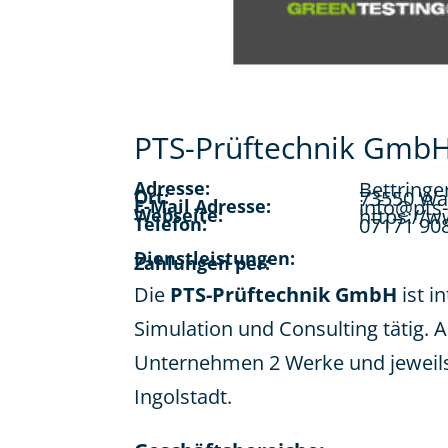
PTS-Prüftechnik Gmb
Adresse:
Bettringe
Ort:
73550 Wa
E-Mail Adresse:
info@pts-
Webseite:
https://w
Telefon:
07171 90
Dienstleistungen:
Zahlungen per:
Die
PTS-Prüftechnik GmbH
ist 
Simulation und Consulting tätig.
Unternehmen 2 Werke und jeweils
Ingolstadt.