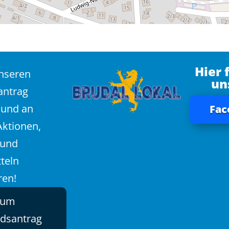
Hier 
unseren
un
antrag
 und an
Fac
Aktionen,
 und
teln
ren!
zum
edsantrag