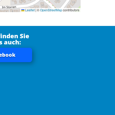
Leaflet
|
©
OpenStreetMap
contributors
finden Sie
s auch:
ebook