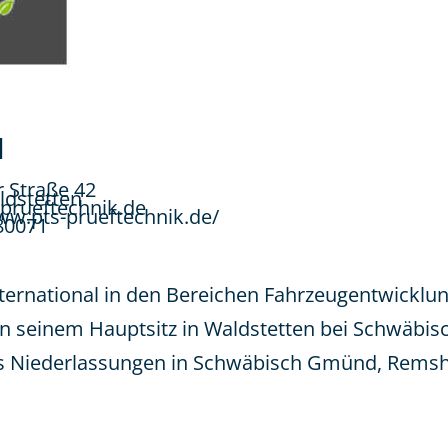
H
r Straße 42
ldstetten
prueftechnik.de
ww.pts-prueftechnik.de/
80071
international in den Bereichen Fahrzeugentwicklu
 An seinem Hauptsitz in Waldstetten bei Schwäbi
 Niederlassungen in Schwäbisch Gmünd, Remsha