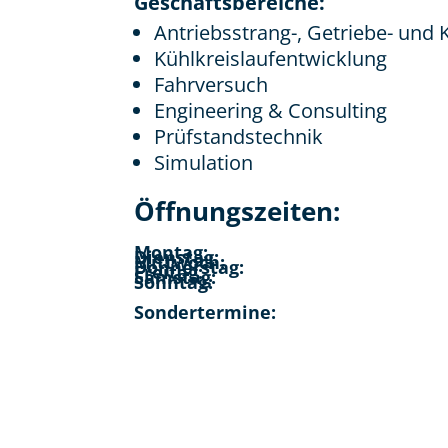
Geschäftsbereiche:
Antriebsstrang-, Getriebe- un
Kühlkreislaufentwicklung
Fahrversuch
Engineering & Consulting
Prüfstandstechnik
Simulation
Öffnungszeiten:
Montag:
Dienstag:
Mittwoch:
Donnerstag:
Freitag:
Samstag:
Sonntag:
Sondertermine: