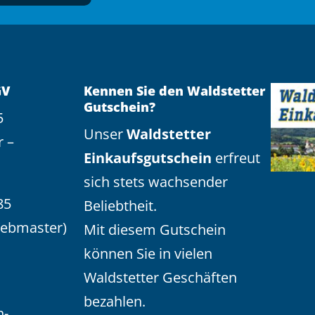
GV
Kennen Sie den Waldstetter
Gutschein?
5
Unser
Waldstetter
r –
Einkaufsgutschein
erfreut
sich stets wachsender
85
Beliebtheit.
Webmaster)
Mit diesem Gutschein
können Sie in vielen
Waldstetter Geschäften
bezahlen.
n-