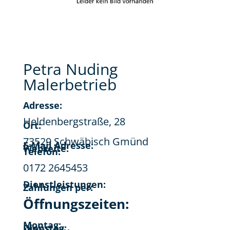
Petra Nuding
Malerbetrieb
Adresse:
Heldenbergstraße, 28
Ort:
73529 Schwäbisch Gmünd
E-Mail Adresse:
Webseite:
Telefon:
0172 2645453
Dienstleistungen:
Zahlungen per:
Öffnungszeiten:
Montag:
Dienstag: