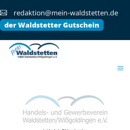
redaktion@mein-waldstetten.de

der Waldstetter Gutschein