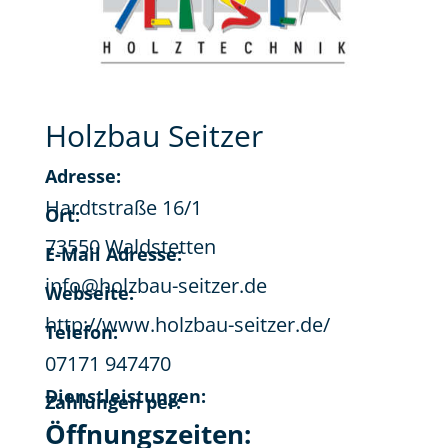
Holzbau Seitzer
Adresse:
Hardtstraße 16/1
Ort:
73550 Waldstetten
E-Mail Adresse:
info@holzbau-seitzer.de
Webseite:
http://www.holzbau-seitzer.de/
Telefon:
07171 947470
Dienstleistungen:
Zahlungen per:
Öffnungszeiten: