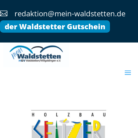
redaktion@mein-waldstetten.de

der Waldstetter Gutschein