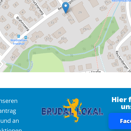
Hier 
unseren
un
antrag
 und an
Fac
Aktionen,