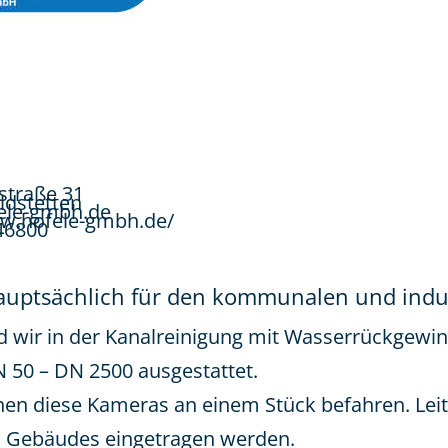
straße 31
ldstetten
ele-gmbh.de
ww.hofele-gmbh.de/
46800
auptsächlich für den kommunalen und indus
nd wir in der Kanalreinigung mit Wasserrückgewi
50 – DN 2500 ausgestattet.
nen diese Kameras an einem Stück befahren. Le
s Gebäudes eingetragen werden.