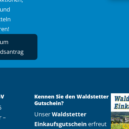
 und
teln
ren!
zum
edsantrag
GV
Kennen Sie den Waldstetter
Gutschein?
5
Unser
Waldstetter
r –
Einkaufsgutschein
erfreut