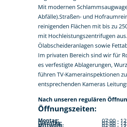
Mit modernen Schlammsaugwagen t
Abfälle).Straßen- und Hofraumrei
reinigenden Flächen mit bis zu 
mit Hochleistungszentrifugen aus
Ölabscheideranlagen sowie Fetta
Im privaten Bereich sind wir für R
es verfestigte Ablagerungen, Wu
führen TV-Kamerainspektionen zur
entsprechenden Kameras Leitungs
Nach unseren regulären Öffnung
Öffnungszeiten:
Montag:
07:00 - 12
Dienstag:
07:00 - 12
Mittwoch:
07:00 - 12