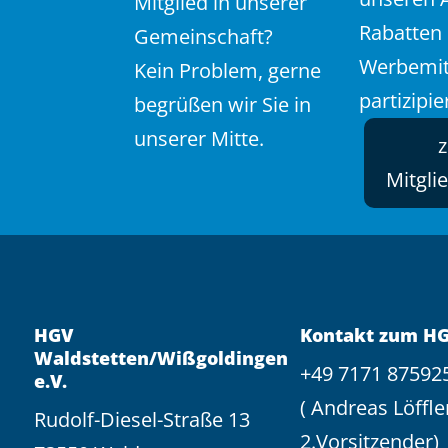
Mitglied in unserer
Rabatten
Gemeinschaft?
Werbemit
Kein Problem, gerne
partizipie
begrüßen wir Sie in
unserer Mitte.
Mitgli
HGV
Kontakt zum H
Waldstetten/Wißgoldingen
+49 7171 87592
e.V.
( Andreas Löffle
Rudolf-Diesel-Straße 13
2.Vorsitzender)