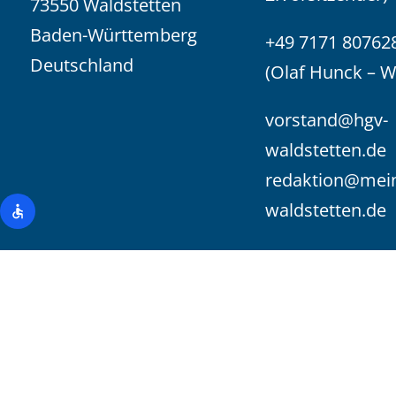
73550 Waldstetten
Baden-Württemberg
+49 7171 80762
Deutschland
(Olaf Hunck – 
vorstand@hgv-
waldstetten.de
redaktion@mei
waldstetten.de
@ 2026 HGV Waldstetten / Wißgoldingen e.V. | mit Freu
HunckMedia