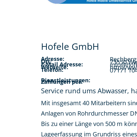
Hofele GmbH
Adresse:
Rechberg
Ort:
73550 Wa
E-Mail Adresse:
info@hof
Webseite:
http://w
Telefon:
07171 10
Dienstleistungen:
Zahlungen per:
Service rund ums Abwasser, h
Mit insgesamt 40 Mitarbeitern si
Anlagen von Rohrdurchmesser DN 
Bis zu einer Länge von 500 m kön
Lageerfassung im Grundriss eine