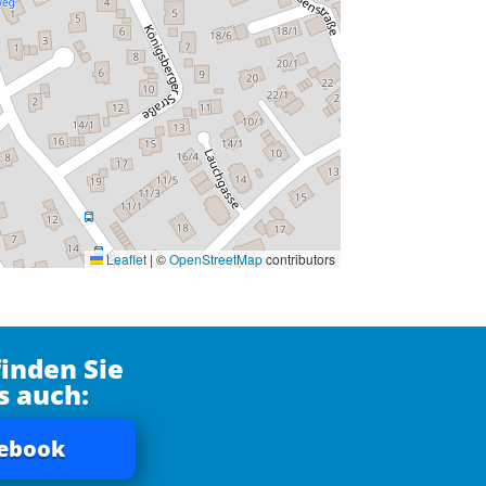
Leaflet
|
©
OpenStreetMap
contributors
finden Sie
s auch:
ebook